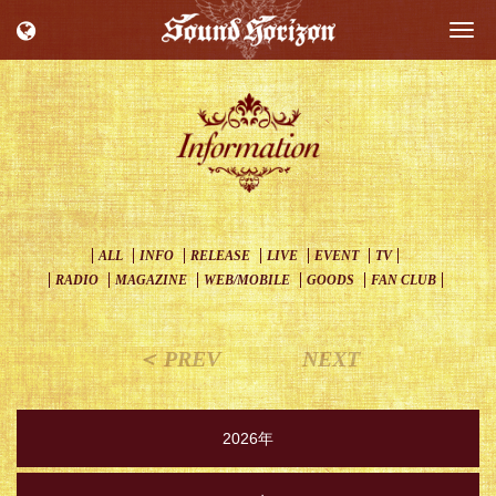
Togg
navi
ALL
INFO
RELEASE
LIVE
EVENT
TV
RADIO
MAGAZINE
WEB/MOBILE
GOODS
FAN CLUB
＜ PREV
NEXT
2026年