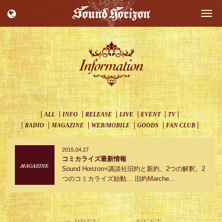
Togg
navi
ALL
INFO
RELEASE
LIVE
EVENT
TV
RADIO
MAGAZINE
WEB/MOBILE
GOODS
FAN CLUB
2015.04.27
コミカライズ最新情報
Sound Horizon×講談社旧約と新約、2つの解釈、2
つのコミカライズ始動… 旧約Marche...