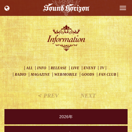
Togg
navi
ALL
INFO
RELEASE
LIVE
EVENT
TV
RADIO
MAGAZINE
WEB/MOBILE
GOODS
FAN CLUB
＜ PREV
NEXT
2026年